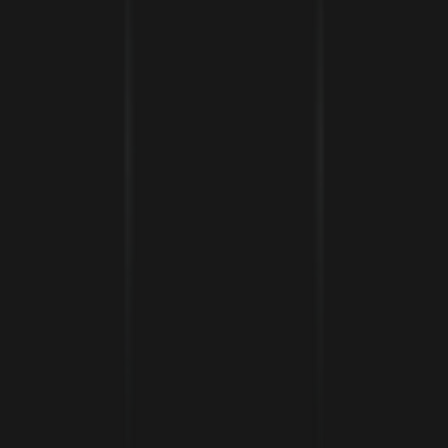
Le Turbo Redaktion
12 Jan 2022
•
3
min Lesezeit