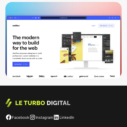
B2B
Was kostet eine Webflow-Website? Die
ehrliche Rechnung (2026)
Lorem ipsum dolor sit amet, consectetur adipiscing elit.
Suspendisse varius enim in eros.
Le Turbo Redaktion
24 Jul 26
•
5 min Lesezeit
Facebook
Instagram
LinkedIn