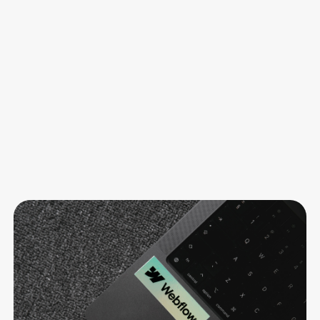
B2B
Webflow Agentur: Woran du eine wirklich
Gute erkennst
Lorem ipsum dolor sit amet, consectetur adipiscing elit.
Suspendisse varius enim in eros.