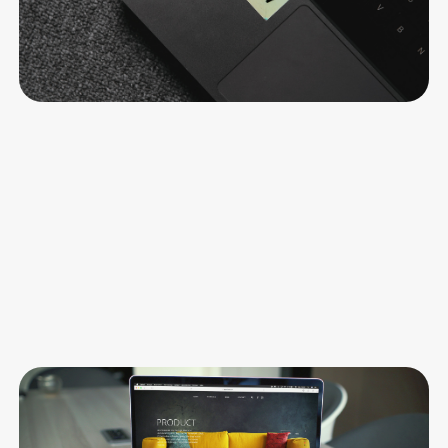
Le Turbo Redaktion
23 Jul 26
•
5 min Lesezeit
B2B
Figma zu Webflow: Wo im Handoff das