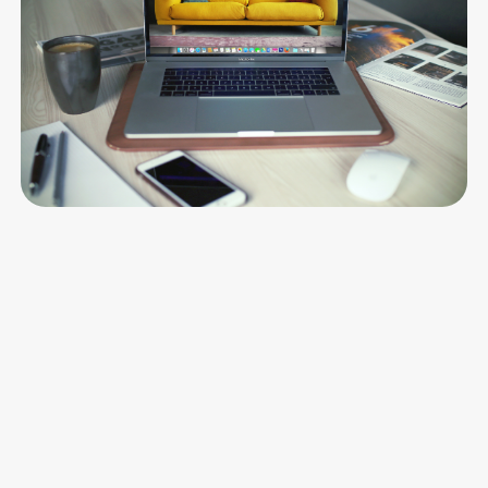
Geld verloren geht
Lorem ipsum dolor sit amet, consectetur adipiscing elit.
Suspendisse varius enim in eros.
Le Turbo Redaktion
22 Jul 26
•
5 min Lesezeit