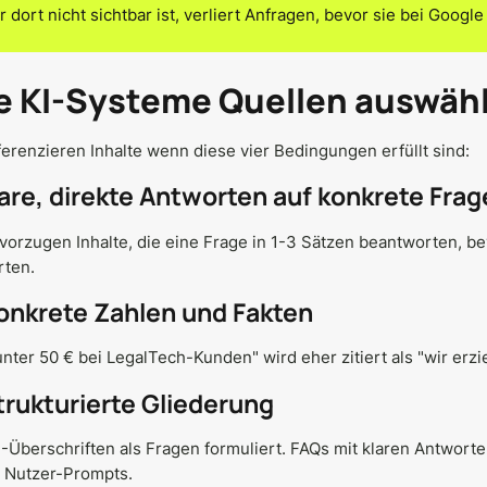
 dort nicht sichtbar ist, verliert Anfragen, bevor sie bei Google
e KI-Systeme Quellen auswäh
ferenzieren Inhalte wenn diese vier Bedingungen erfüllt sind:
lare, direkte Antworten auf konkrete Fra
vorzugen Inhalte, die eine Frage in 1-3 Sätzen beantworten, bev
rten.
Konkrete Zahlen und Fakten
nter 50 € bei LegalTech-Kunden" wird eher zitiert als "wir erzie
trukturierte Gliederung
Überschriften als Fragen formuliert. FAQs mit klaren Antwort
 Nutzer-Prompts.