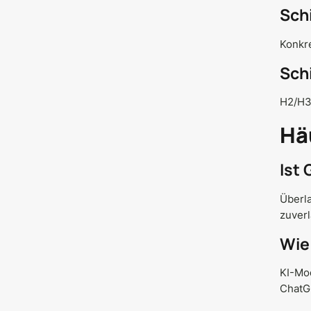
Sch
Konkr
Sch
H2/H3 
Hä
Ist
Überla
zuverl
Wie
KI-Mod
ChatGP