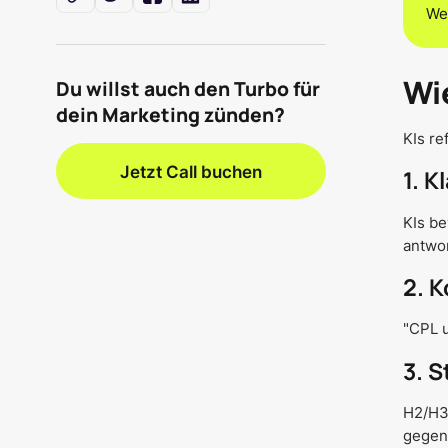
Wer
Wi
Du willst auch den Turbo für
dein Marketing zünden?
KIs re
Jetzt Call buchen
1. K
KIs be
antwo
2. 
"CPL u
3. S
H2/H3-
gegen