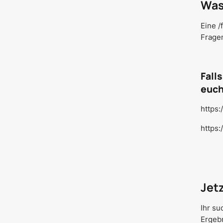
Was 
Eine /
Frage
Fall
euch
https:
https:
Jet
Ihr su
Ergeb