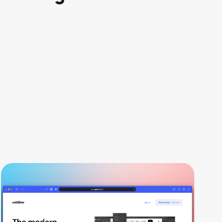
B2B
Was kostet eine Webflow-
Website? Die ehrliche Rechnung