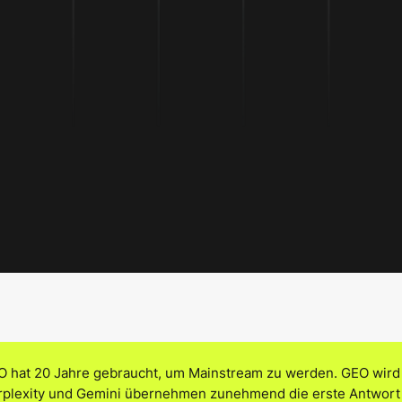
O hat 20 Jahre gebraucht, um Mainstream zu werden. GEO wird
rplexity und Gemini übernehmen zunehmend die erste Antwort au