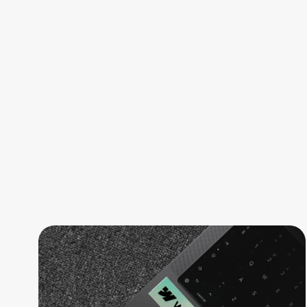
B2B
Webflow Agentur: Woran du eine
wirklich Gute erkennst