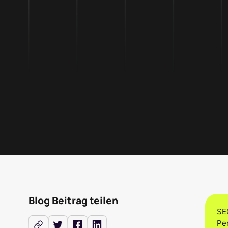
Sven Nührig
03 Mar 2026
•
2
min Lesezeit
Blog Beitrag teilen
SE
Pe