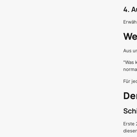
4. 
Erwäh
We
Aus un
"Was k
normal
Für je
De
Sch
Erste 
diesen