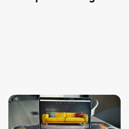
B2B
Figma zu Webflow: Wo im
Handoff das Geld verloren geht