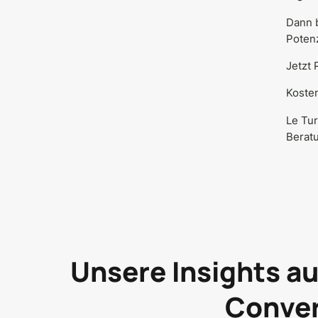
Dann b
Potenz
Jetzt 
Kosten
Le Tur
Berat
Unsere Insights a
Conver