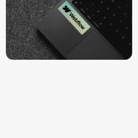
Gute erkennst
Lorem ipsum dolor sit amet, consectetur adipiscing elit.
Suspendisse varius enim in eros.
Le Turbo Redaktion
23 Jul 26
•
5 min Lesezeit