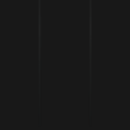
Sven Nührig
•
2
min Lesezeit