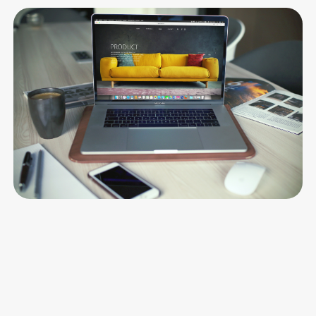
B2B
Figma zu Webflow: Wo im Handoff das
Geld verloren geht
Lorem ipsum dolor sit amet, consectetur adipiscing elit.
Suspendisse varius enim in eros.
Le Turbo Redaktion
22 Jul 26
•
5 min Lesezeit