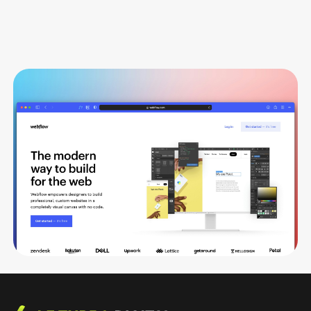
B2B
Was kostet eine Webflow-Website? Die
ehrliche Rechnung (2026)
Lorem ipsum dolor sit amet, consectetur adipiscing elit.
Suspendisse varius enim in eros.
Le Turbo Redaktion
24 Jul 26
•
5 min Lesezeit